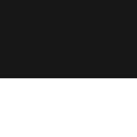
서울 용산구 서빙고로 17 24, 25, 26층
(한강로 3가, 센트럴파크타워)
이메일:
tw360_biz@igaworks.com
사업자번호: 220-87-41741
상호: IGAWorks
대표이사: 마국성
© IGAWorks, inc. All Rights Reserved