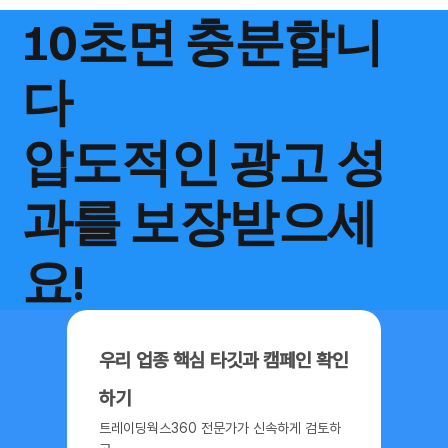
10초면 충분합니
다
​압도적인 광고 성
과를 보장받으세
요!
내 손으로 조합하는 오디언스: 새로운 타겟팅의 
대
우리 업종 핵심 타깃과 캠페인 확인
하기
트레이딩웍스360 전문가가 신속하게 검토하