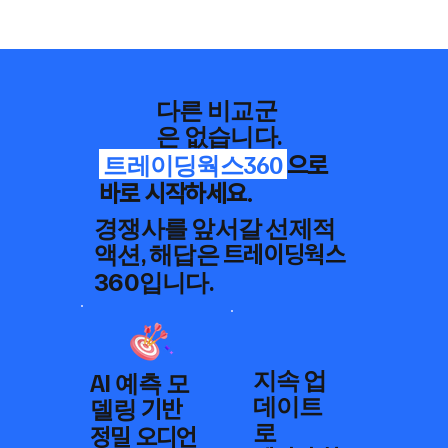
다른 비교군
은 없습니다.
​ 트레이딩웍스360
으로
바로 시작하세요.
경쟁사를 앞서갈 선제적
액션, 해답은
트레이딩웍스
입니다.
360
지속 업
AI 예측 모
데이트
델링
기반
로
​정밀 오디언