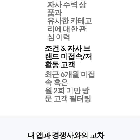
자사 주력 상
품과
유사한 카테고
리에 대한 관
심 이력
조건 3. 자사 브
랜드 미접속/저
활동 고객
최근 6개월 미접
속 혹은
월 2회 미만 방
문 고객 필터링
내 앱과 경쟁사와의 교차