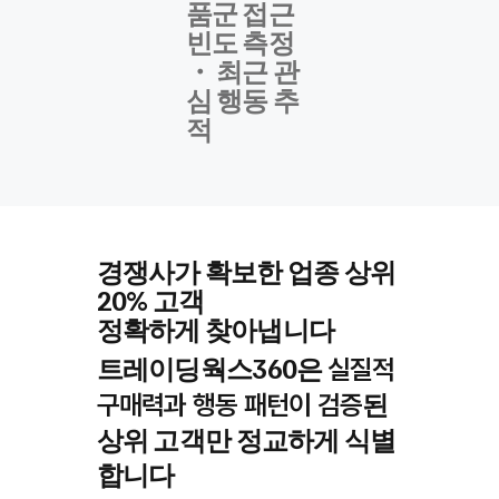
품군 접근
빈도 측정
・ 최근 관
심 행동 추
적
경쟁사가 확보한 업종 상위
20% 고객
정확하게 찾아냅니다
트레이딩웍스360은
실질적
된
구매력과 행동 패턴이 검증
상위 고객만 정교하게 식별
합니다