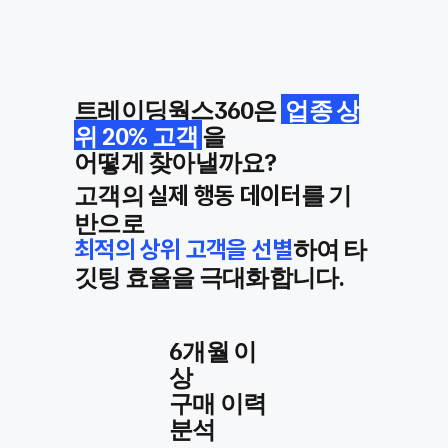
트레이딩웍스360은
업종 상
위 20% 고객
을
어떻게 찾아낼까요?
고객의
를 기
실제 행동 데이터
반으로
하여 타
최적의 상위 고객을 선별
깃팅 효율을 극대화합니다.
6개월 이
상
​구매 이력
분석