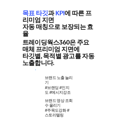
목표 타깃
과
KPI
에 따른 프
리미엄 지면
자동 매칭으로 보장되는 효
율
트레이딩웍스360은 주요
매체 프리미엄 지면에
타깃별, 목적별 광고를 자동
노출합니다.
브랜드 노출 늘리
기
#브랜딩 #인지
도 #메시지강조
브랜드 영상 조회
수 올리기
#주목도강화 #
스토리텔링