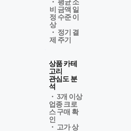
・ 평균 소
비 금액 일
정 수준 이
상
・ 정기 결
제 주기
상품 카테
고리
관심도 분
석
・ 3개 이상
업종 크로
스 구매 확
인
・ 고가 상