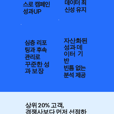
데이터 최
스로 캠페인
신성 유지
성과UP
자산화된
심층 리포
성과 데
팅과 후속
이터
기
관리로
반
꾸준한 성
빈틈 없는
과 보장
분석 제공
상위 20% 고객,
​경쟁사보다 먼저 선점하