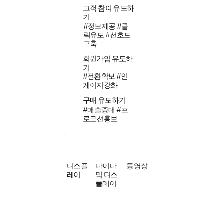
고객 참여 유도하
기
#정보제공 #클
릭유도 #선호도
구축
회원가입 유도하
기
#전환확보 #인
게이지강화
구매 유도하기
#매출증대 #프
로모션홍보
디스플
다이나
동영상
레이
믹 디스
플레이