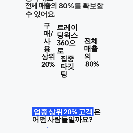
를 확보할
전체 매출의 80%
수 있어요.
구
트레이
매/
딩웍스
​전체
사
360으
매출
용
로
의
상위
집중
80%
20%
타깃
팅
업종 상위 20% 고객
은
어떤 사람들일까요?