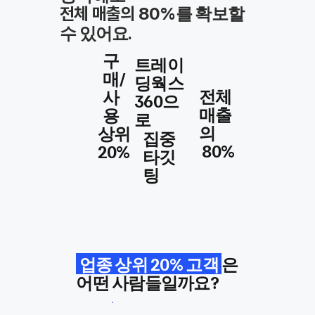
를 확보할
전체 매출의 80%
수 있어요.
구
트레이
매/
딩웍스
​전체
사
360으
매출
용
로
의
상위
집중
80%
20%
타깃
팅
업종 상위 20% 고객
은
어떤 사람들일까요?