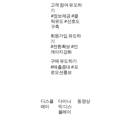
고객 참여 유도하
기
#정보제공 #클
릭유도 #선호도
구축
회원가입 유도하
기
#전환확보 #인
게이지강화
구매 유도하기
#매출증대 #프
로모션홍보
디스플
다이나
동영상
레이
믹 디스
플레이