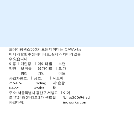
​트레이딩웍스360의 모든 데이터는 IGAWorks
에서 개발한 추정 데이터로, 실제와 차이가 있을
수 있습니다.
ㅣ
ㅣ
데이터 활
이용
브랜
개인정
ㅣ
용 가이드
약관
드 가
보 취급
라인
이드
방침
ㅣ
ㅣ
​대표이
​상호:
사업자번호:
사: 손광
Trading
716-86-
래
works
04221
주소: 서울특별시 용산구 서빙고
ㅣ
이메
로 17 24층 (한강로 3가, 센트럴
일:
tw360@trad
파크타워)
ingworks.com