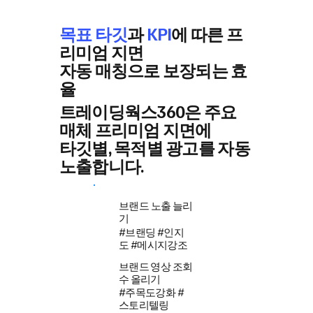
목표 타깃
과
KPI
에 따른 프
리미엄 지면
자동 매칭으로 보장되는 효
율
트레이딩웍스360은 주요
매체 프리미엄 지면에
타깃별, 목적별 광고를 자동
노출합니다.
브랜드 노출 늘리
기
#브랜딩 #인지
도 #메시지강조
브랜드 영상 조회
수 올리기
#주목도강화 #
스토리텔링