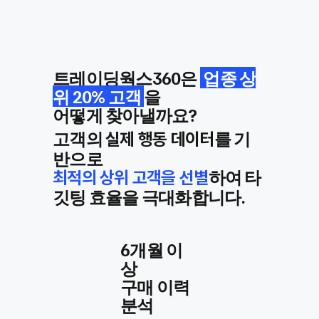
트레이딩웍스360은
업종 상
위 20% 고객
을
어떻게 찾아낼까요?
고객의
를 기
실제 행동 데이터
반으로
하여 타
최적의 상위 고객을 선별
깃팅 효율을 극대화합니다.
6개월 이
상
​구매 이력
분석