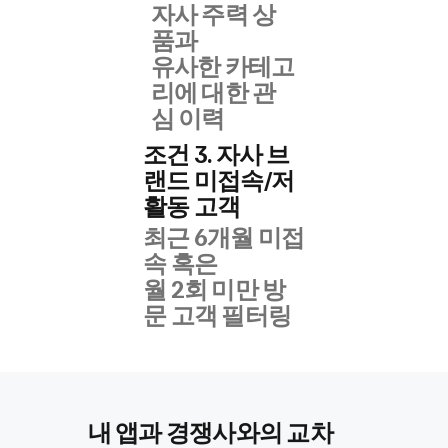
자사 주력 상
품과
유사한 카테고
리에 대한 관
심 이력
조건 3. 자사 브
랜드 미접속/저
활동 고객
최근 6개월 미접
속 혹은
월 2회 미만 방
문 고객 필터링
내 앱과 경쟁사와의 교차