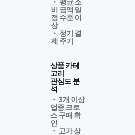
・ 평균 소
비 금액 일
정 수준 이
상
・ 정기 결
제 주기
상품 카테
고리
관심도 분
석
・ 3개 이상
업종 크로
스 구매 확
인
・ 고가 상