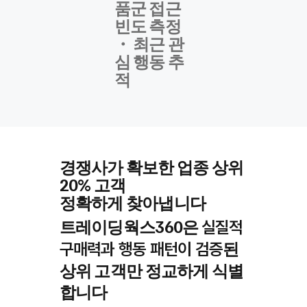
품군 접근
빈도 측정
・ 최근 관
심 행동 추
적
경쟁사가 확보한 업종 상위
20% 고객
정확하게 찾아냅니다
트레이딩웍스360은
실질적
된
구매력과 행동 패턴이 검증
상위 고객만 정교하게 식별
합니다