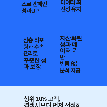
데이터 최
스로 캠페인
신성 유지
성과UP
자산화된
심층 리포
성과 데
팅과 후속
이터
기
관리로
반
꾸준한 성
빈틈 없는
과 보장
분석 제공
상위 20% 고객,
​경쟁사보다 먼저 선점하