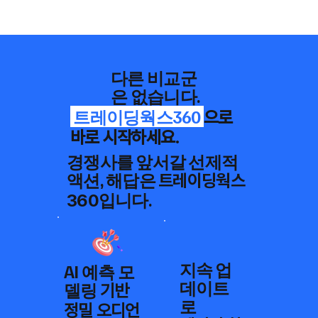
다른 비교군
은 없습니다.
​ 트레이딩웍스360
으로
바로 시작하세요.
경쟁사를 앞서갈 선제적
액션, 해답은
트레이딩웍스
입니다.
360
지속 업
AI 예측 모
데이트
델링
기반
로
​정밀 오디언